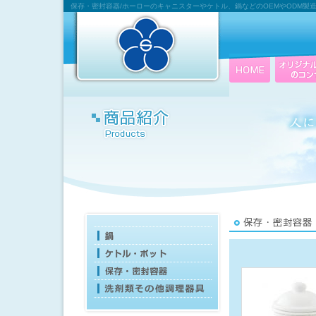
保存・密封容器/ホーローのキャニスターやケトル、鍋などのOEMやODM製