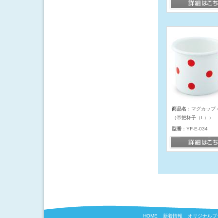
商品名
：マグカップ
（帯把杯子（L））
型番
：YF-E-034
HOME
新着情報
オリジナルブ