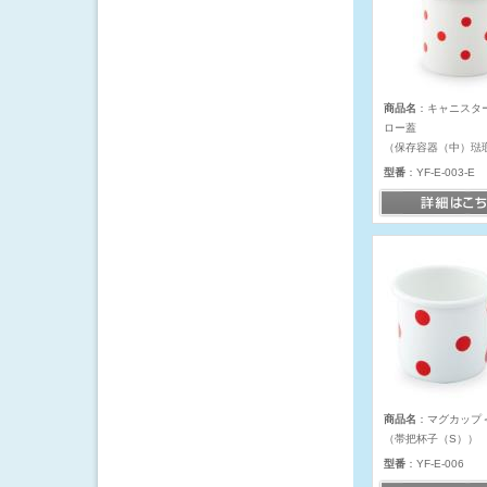
商品名
：キャニスター
ロー蓋
（保存容器（中）琺
型番
：YF-E-003-E
商品名
：マグカップ
（帯把杯子（S））
型番
：YF-E-006