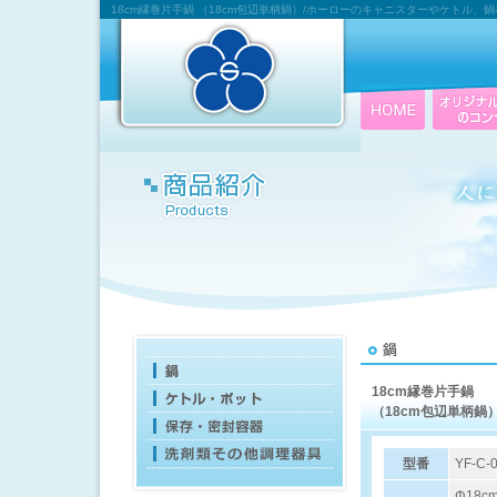
18cm縁巻片手鍋 （18cm包辺単柄鍋）/ホーローのキャニスターやケトル、
18cm縁巻片手鍋
（18cm包辺単柄鍋
型番
YF-C-
Φ18c