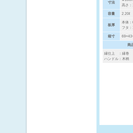
寸法
高さ：
容量
2.20ℓ
本体：0
板厚
フタ：1
箱寸
69×43
商
縁仕上 ：縁巻
ハンドル：木柄